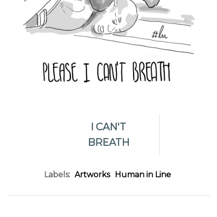
I CAN'T
BREATH
Labels:
Artworks
Human in Line