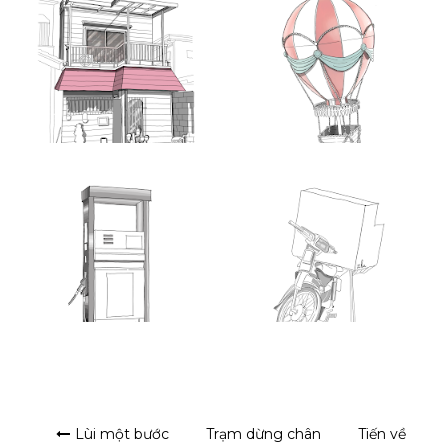
Lùi một bước
Trạm dừng chân
Tiến về