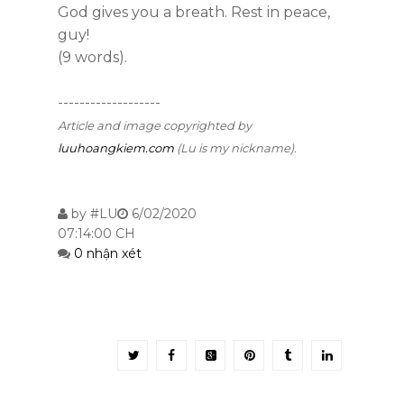
God gives you a breath. Rest in peace,
guy!
(9 words).
-------------------
Article and image copyrighted by
luuhoangkiem.com
(Lu is my nickname).
by
#LU
6/02/2020
07:14:00 CH
0 nhận xét