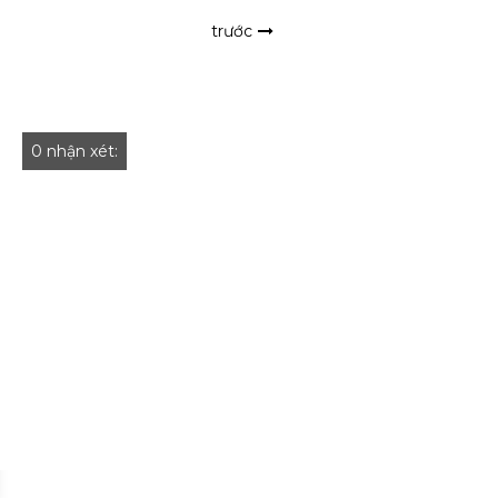
trước
0 nhận xét: