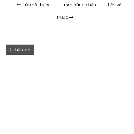
Lùi một bước
Trạm dừng chân
Tiến về
trước
0 nhận xét: