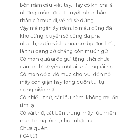
bốn năm câu viết tay. Hay có khi chỉ là
những món từng thuyết phục bản
thân cứ mua đi, về rồi sẽ dùng.
Vậy mà ngần ấy năm, lọ màu cũng đã
khô cứng, quyển sổ cũng đã phai
nhanh, cuốn sách chưa có dịp đọc hết,
lá thư dang dở chẳng còn muốn gửi.
Có món quà ai đó gửi tặng, thời chưa
dám nghĩ sẽ yêu một ai khác ngoài họ.
Có món đồ ai đó mua cho, vui đến nỗi
mấy cơn giận hay lòng buồn tủi tự
dưng biến mất.
Có nhiều thứ, cất lâu năm, không muốn
tìm lại.
Có vài thứ, cất bên trong, mấy lúc miên
man trong lòng, chợt nhận ra.
Chưa quên.
(164 từ).